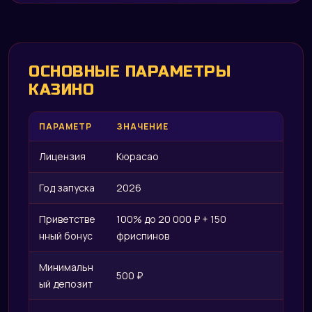
ОСНОВНЫЕ ПАРАМЕТРЫ
КАЗИНО
ПАРАМЕТР
ЗНАЧЕНИЕ
Лицензия
Кюрасао
Год запуска
2026
Приветстве
100% до 20 000 ₽ + 150
нный бонус
фриспинов
Минимальн
500 ₽
ый депозит