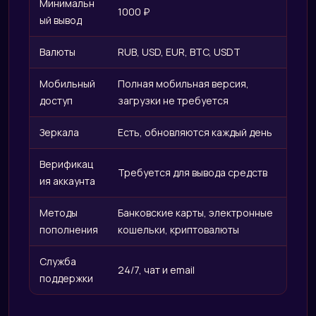
Минимальн
1000 ₽
ый вывод
Валюты
RUB, USD, EUR, BTC, USDT
R7
Мобильный
Полная мобильная версия,
доступ
загрузки не требуется
Зеркала
Есть, обновляются каждый день
Верификац
Требуется для вывода средств
ия аккаунта
Методы
Банковские карты, электронные
пополнения
кошельки, криптовалюты
Служба
24/7, чат и email
поддержки