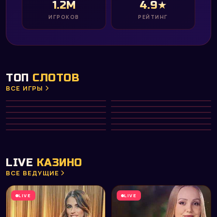
1.2M
4.9★
ИГРОКОВ
РЕЙТИНГ
ТОП
СЛОТОВ
ВСЕ ИГРЫ
Gates of Olympus 1000
Big Bass Bonanza
HOT
Diamond of Jungle
Aztec Clusters
NEW
PRAGMATIC PLAY
PRAGMATIC PLAY
Divine Divas
Dreamshock
TOP
NETENT
PRAGMATIC PLAY
Hot Fruit
Phoenix Rising
NEW
PLAY’N GO
NETENT
Fruit Machine
Capymania Yellow
HOT
MICROGAMING
PLAY’N GO
Big Win x25
Fab Farm
MICROGAMING
PRAGMATIC PLAY
NETENT
PLAY’N GO
LIVE
КАЗИНО
ВСЕ ВЕДУЩИЕ
LIVE
LIVE