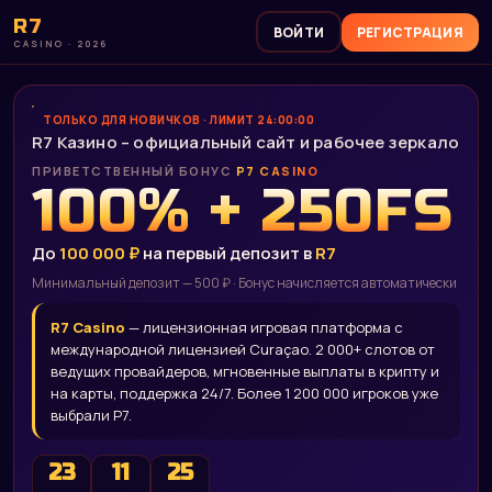
R7
ВОЙТИ
РЕГИСТРАЦИЯ
CASINO · 2026
ТОЛЬКО ДЛЯ НОВИЧКОВ · ЛИМИТ 24:00:00
R7 Казино – официальный сайт и рабочее зеркало
ПРИВЕТСТВЕННЫЙ БОНУС
Р7 CASINO
100% + 250FS
До
100 000 ₽
на первый депозит в
R7
Минимальный депозит — 500 ₽ · Бонус начисляется автоматически
R7 Casino
— лицензионная игровая платформа с
международной лицензией Curaçao. 2 000+ слотов от
ведущих провайдеров, мгновенные выплаты в крипту и
на карты, поддержка 24/7. Более 1 200 000 игроков уже
выбрали Р7.
23
11
25