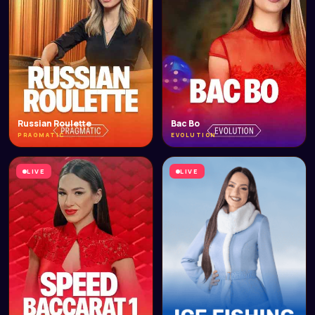
Russian Roulette
Bac Bo
PRAGMATIC
EVOLUTION
LIVE
LIVE