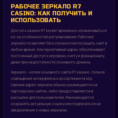
РАБОЧЕЕ ЗЕРКАЛО R7
CASINO: КАК ПОЛУЧИТЬ И
ИСПОЛЬЗОВАТЬ
Доступ к казино R7 может временно ограничиваться
из-за особенностей регулирования. Рабочее
зеркало позволяет без сложностей посещать сайт в
любое время. Альтернативный адрес обеспечивает
постоянный доступ к игровому счету и функционалу,
даже при недоступности основного домена.
Зеркало – копия основного сайта Р7 казино, полное
совпадение интерфейса и ассортимента игр.
Свежий адрес зеркала обычно размещается на
партнерских сайтах, либо предоставляется в
рассылке для пользователей. Рекомендуется
сохранять актуальную ссылку или подписаться на
уведомления о новых зеркалах.