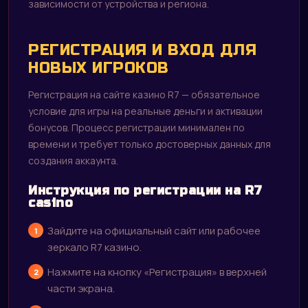
зависимости от устройства и региона.
РЕГИСТРАЦИЯ И ВХОД ДЛЯ
НОВЫХ ИГРОКОВ
Регистрация на сайте казино R7 — обязательное
условие для игры на реальные деньги и активации
бонусов. Процесс регистрации минимален по
времени и требует только достоверных данных для
создания аккаунта.
Инструкция по регистрации на R7
casino
Зайдите на официальный сайт или рабочее
зеркало R7 казино.
Нажмите на кнопку «Регистрация» в верхней
части экрана.