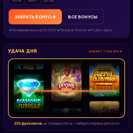
ЧАСОВ
МИНУТ
СЕКУНД
ЗАБРАТЬ БОНУС
ВСЕ БОНУСЫ
Без верификации до 50 000 ₽
Вывод за 15 минут
Crypto + карты
УДАЧА ДНЯ
JACKPOT 7 458 200 ₽
250 фриспинов
на топовые слоты — забери в первом депозите