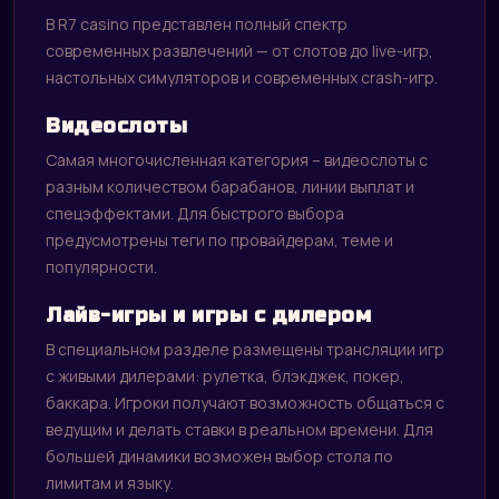
В R7 casino представлен полный спектр
современных развлечений — от слотов до live-игр,
настольных симуляторов и современных crash-игр.
Видеослоты
Самая многочисленная категория – видеослоты с
разным количеством барабанов, линии выплат и
спецэффектами. Для быстрого выбора
предусмотрены теги по провайдерам, теме и
популярности.
Лайв-игры и игры с дилером
В специальном разделе размещены трансляции игр
с живыми дилерами: рулетка, блэкджек, покер,
баккара. Игроки получают возможность общаться с
ведущим и делать ставки в реальном времени. Для
большей динамики возможен выбор стола по
лимитам и языку.