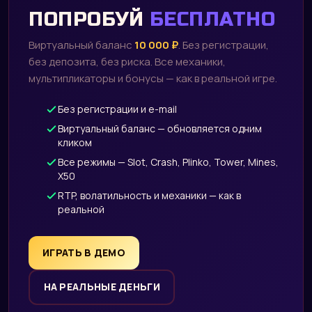
ПОПРОБУЙ
БЕСПЛАТНО
Виртуальный баланс
10 000 ₽
. Без регистрации,
без депозита, без риска. Все механики,
мультипликаторы и бонусы — как в реальной игре.
Без регистрации и e-mail
Виртуальный баланс — обновляется одним
кликом
Все режимы — Slot, Crash, Plinko, Tower, Mines,
X50
RTP, волатильность и механики — как в
реальной
ИГРАТЬ В ДЕМО
НА РЕАЛЬНЫЕ ДЕНЬГИ