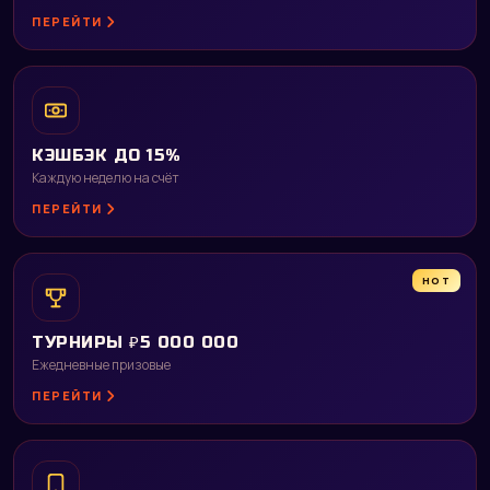
ПЕРЕЙТИ
КЭШБЭК ДО 15%
Каждую неделю на счёт
ПЕРЕЙТИ
HOT
ТУРНИРЫ ₽5 000 000
Ежедневные призовые
ПЕРЕЙТИ